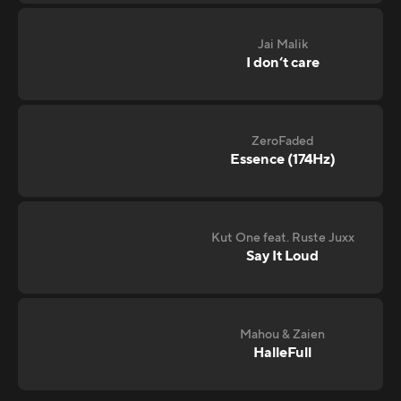
Jai Malik
I don‘t care
ZeroFaded
Essence (174Hz)
Kut One feat. Ruste Juxx
Say It Loud
Mahou & Zaien
HalleFull