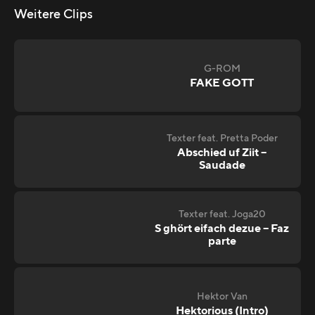
Weitere Clips
G-ROM
FAKE GOTT
Texter feat. Pretta Poder
Abschied uf Ziit –
Saudade
Texter feat. Joga20
S ghört eifach dezue – Faz
parte
Hektor Van
Hektorious (Intro)