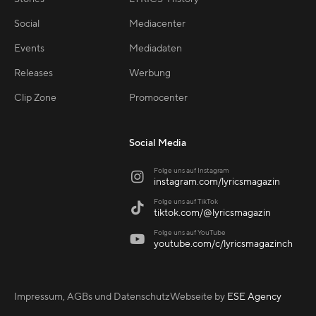
Social
Mediacenter
Events
Mediadaten
Releases
Werbung
Clip Zone
Promocenter
Social Media
Folge uns auf Instagram

instagram.com/lyricsmagazin
Folge uns auf TikTok

tiktok.com/@lyricsmagazin
Folge uns auf YouTube

youtube.com/c/lyricsmagazinch
Impressum, AGBs und Datenschutz
Webseite by
ESE Agency