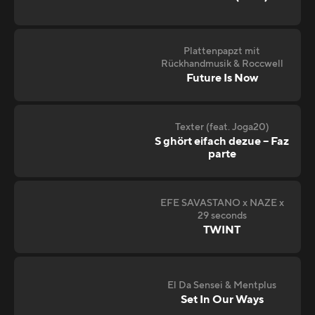
Plattenpapzt mit
Rückhandmusik & Roccwell
Future Is Now
Texter (feat. Joga20)
S ghört eifach dezue – Faz
parte
EFE SAVASTANO x NAZE x
29 seconds
TWINT
El Da Sensei & Mentplus
Set In Our Ways