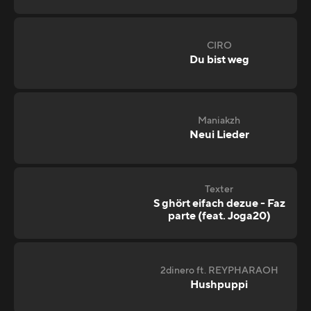
CIRO
Du bist weg
Maniakzh
Neui Lieder
Texter
S ghört eifach dezue - Faz
parte (feat. Joga20)
2dinero ft. REYPHARAOH
Hushpuppi