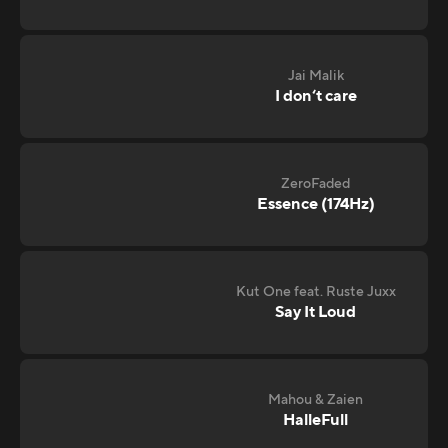
Jai Malik
I don‘t care
ZeroFaded
Essence (174Hz)
Kut One feat. Ruste Juxx
Say It Loud
Mahou & Zaien
HalleFull