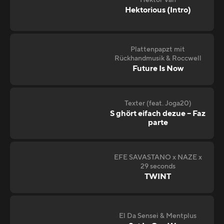
Hektor Van
Hektorious (Intro)
Plattenpapzt mit
Rückhandmusik & Roccwell
Future Is Now
Texter (feat. Joga20)
S ghört eifach dezue – Faz
parte
EFE SAVASTANO x NAZE x
29 seconds
TWINT
El Da Sensei & Mentplus