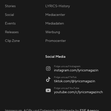
Stories
LYRICS-History
Social
Mediacenter
Events
Mediadaten
Releases
Werbung
Clip Zone
Promocenter
Social Media
Folge uns auf Instagram

instagram.com/lyricsmagazin
Folge uns auf TikTok

tiktok.com/@lyricsmagazin
Folge uns auf YouTube

youtube.com/c/lyricsmagazinch
Impressum, AGBs und Datenschutz
Webseite by
ESE Agency