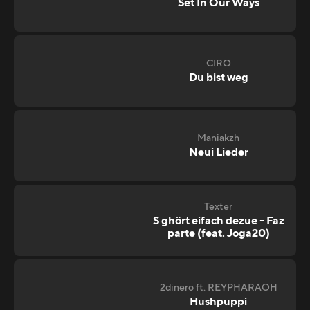
Set In Our Ways
CIRO
Du bist weg
Maniakzh
Neui Lieder
Texter
S ghört eifach dezue - Faz
parte (feat. Joga20)
2dinero ft. REYPHARAOH
Hushpuppi