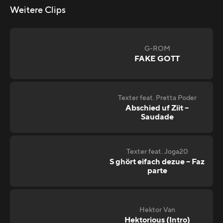
Weitere Clips
G-ROM
FAKE GOTT
Texter feat. Pretta Poder
Abschied uf Ziit –
Saudade
Texter feat. Joga20
S ghört eifach dezue – Faz
parte
Hektor Van
Hektorious (Intro)