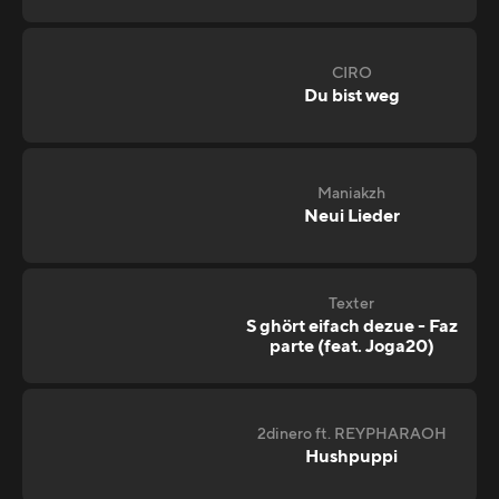
CIRO
Du bist weg
Maniakzh
Neui Lieder
Texter
S ghört eifach dezue - Faz
parte (feat. Joga20)
2dinero ft. REYPHARAOH
Hushpuppi