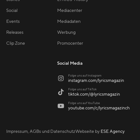
Social
Mediacenter
Events
Mediadaten
Releases
Werbung
Clip Zone
Promocenter
Social Media
Folge uns auf Instagram

instagram.com/lyricsmagazin
Folge uns auf TikTok

tiktok.com/@lyricsmagazin
Folge uns auf YouTube

youtube.com/c/lyricsmagazinch
Impressum, AGBs und Datenschutz
Webseite by
ESE Agency