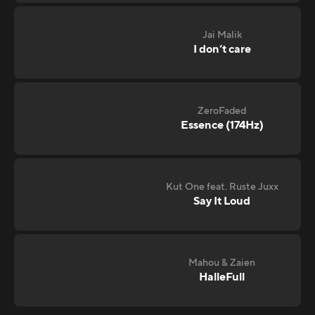
Jai Malik
I don‘t care
ZeroFaded
Essence (174Hz)
Kut One feat. Ruste Juxx
Say It Loud
Mahou & Zaien
HalleFull