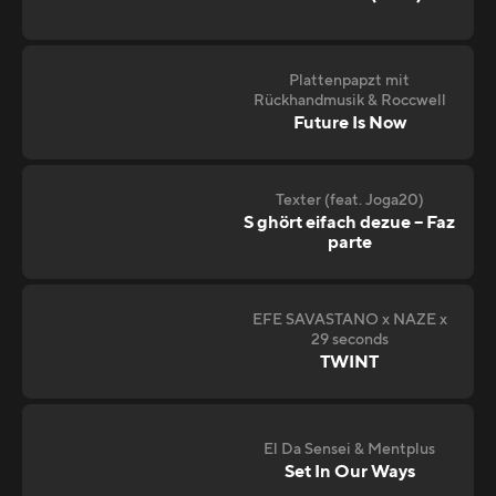
Plattenpapzt mit
Rückhandmusik & Roccwell
Future Is Now
Texter (feat. Joga20)
S ghört eifach dezue – Faz
parte
EFE SAVASTANO x NAZE x
29 seconds
TWINT
El Da Sensei & Mentplus
Set In Our Ways