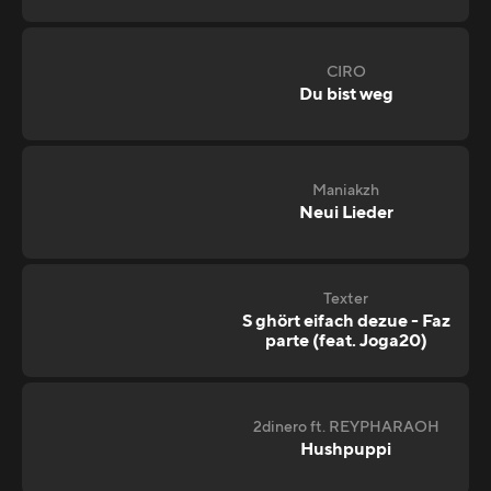
CIRO
Du bist weg
Maniakzh
Neui Lieder
Texter
S ghört eifach dezue - Faz
parte (feat. Joga20)
2dinero ft. REYPHARAOH
Hushpuppi