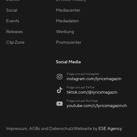
Social
Mediacenter
Events
Mediadaten
Releases
Werbung
Clip Zone
Promocenter
Social Media
Folge uns auf Instagram

instagram.com/lyricsmagazin
Folge uns auf TikTok

tiktok.com/@lyricsmagazin
Folge uns auf YouTube

youtube.com/c/lyricsmagazinch
Impressum, AGBs und Datenschutz
Webseite by
ESE Agency