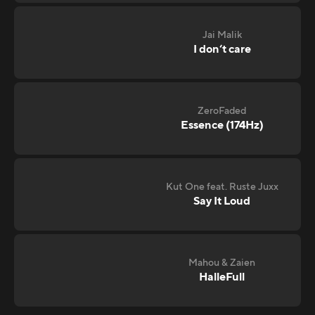
Jai Malik
I don‘t care
ZeroFaded
Essence (174Hz)
Kut One feat. Ruste Juxx
Say It Loud
Mahou & Zaien
HalleFull