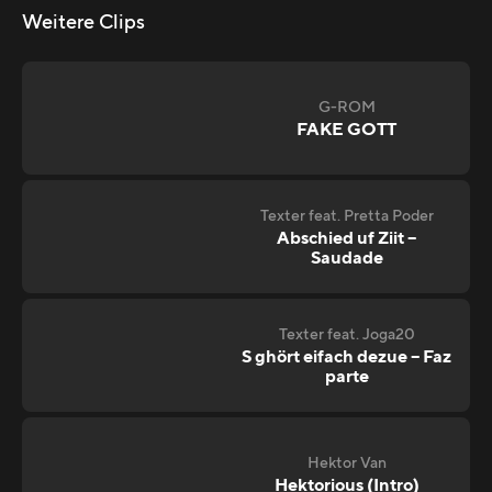
Weitere Clips
G-ROM
FAKE GOTT
Texter feat. Pretta Poder
Abschied uf Ziit –
Saudade
Texter feat. Joga20
S ghört eifach dezue – Faz
parte
Hektor Van
Hektorious (Intro)