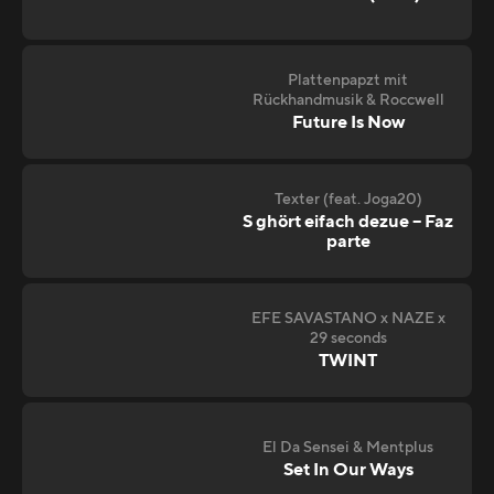
Plattenpapzt mit
Rückhandmusik & Roccwell
Future Is Now
Texter (feat. Joga20)
S ghört eifach dezue – Faz
parte
EFE SAVASTANO x NAZE x
29 seconds
TWINT
El Da Sensei & Mentplus
Set In Our Ways