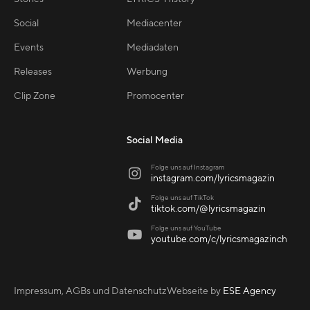
Social
Mediacenter
Events
Mediadaten
Releases
Werbung
Clip Zone
Promocenter
Social Media
Folge uns auf Instagram

instagram.com/lyricsmagazin
Folge uns auf TikTok

tiktok.com/@lyricsmagazin
Folge uns auf YouTube

youtube.com/c/lyricsmagazinch
Impressum, AGBs und Datenschutz
Webseite by
ESE Agency