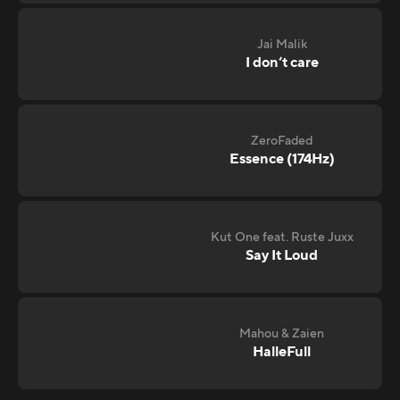
Jai Malik
I don‘t care
ZeroFaded
Essence (174Hz)
Kut One feat. Ruste Juxx
Say It Loud
Mahou & Zaien
HalleFull