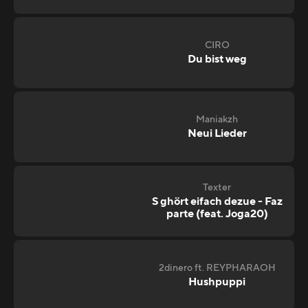
CIRO
Du bist weg
Maniakzh
Neui Lieder
Texter
S ghört eifach dezue - Faz
parte (feat. Joga20)
2dinero ft. REYPHARAOH
Hushpuppi