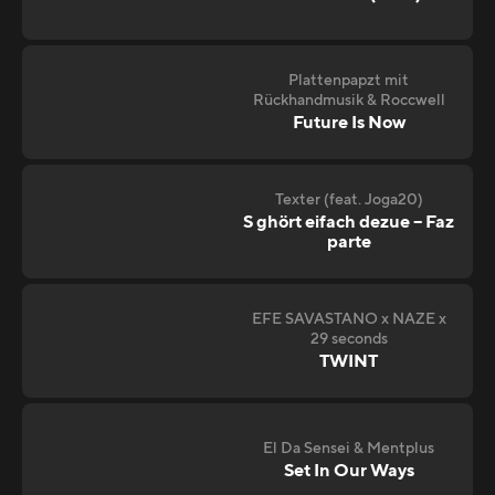
Plattenpapzt mit
Rückhandmusik & Roccwell
Future Is Now
Texter (feat. Joga20)
S ghört eifach dezue – Faz
parte
EFE SAVASTANO x NAZE x
29 seconds
TWINT
El Da Sensei & Mentplus
Set In Our Ways