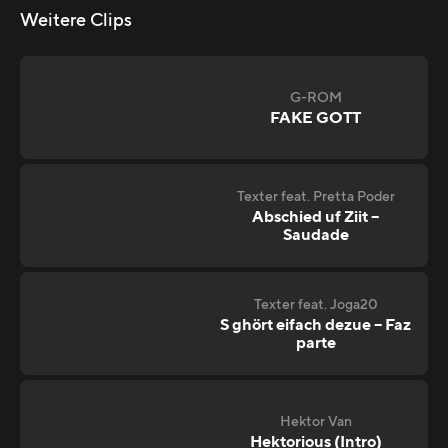
Weitere Clips
G-ROM
FAKE GOTT
Texter feat. Pretta Poder
Abschied uf Ziit –
Saudade
Texter feat. Joga20
S ghört eifach dezue – Faz
parte
Hektor Van
Hektorious (Intro)