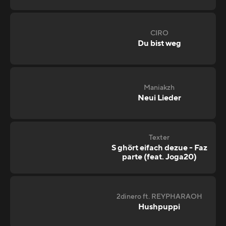
CIRO
Du bist weg
Maniakzh
Neui Lieder
Texter
S ghört eifach dezue - Faz
parte (feat. Joga20)
2dinero ft. REYPHARAOH
Hushpuppi