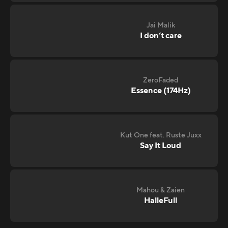
Jai Malik
I don‘t care
ZeroFaded
Essence (174Hz)
Kut One feat. Ruste Juxx
Say It Loud
Mahou & Zaien
HalleFull