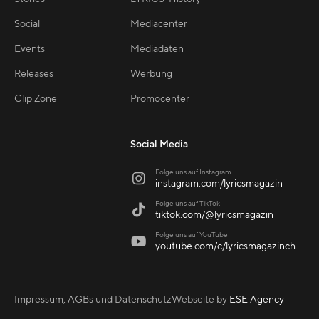
Social
Mediacenter
Events
Mediadaten
Releases
Werbung
Clip Zone
Promocenter
Social Media
Folge uns auf Instagram

instagram.com/lyricsmagazin
Folge uns auf TikTok

tiktok.com/@lyricsmagazin
Folge uns auf YouTube

youtube.com/c/lyricsmagazinch
Impressum, AGBs und Datenschutz
Webseite by
ESE Agency