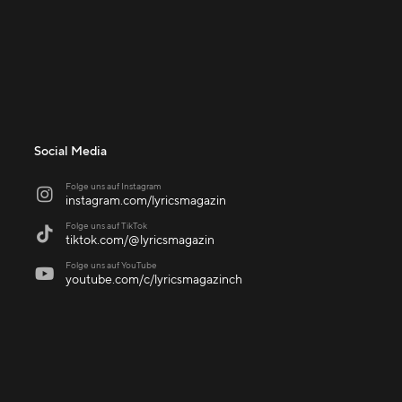
Social Media
Folge uns auf Instagram

instagram.com/lyricsmagazin
Folge uns auf TikTok

tiktok.com/@lyricsmagazin
Folge uns auf YouTube

youtube.com/c/lyricsmagazinch