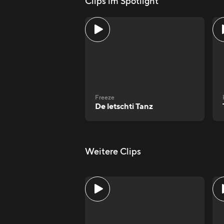
Clips im Spotlight
Freeze
De letschti Tanz
Weitere Clips