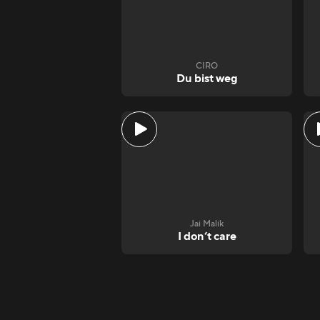
CIRO
Du bist weg
Jai Malik
I don‘t care