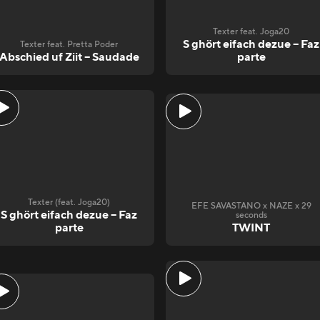
Texter feat. Joga20
S ghört eifach dezue – Faz
Texter feat. Pretta Poder
Abschied uf Ziit – Saudade
parte
Texter (feat. Joga20)
EFE SAVASTANO x NAZE x 29
S ghört eifach dezue – Faz
seconds
parte
TWINT