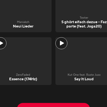
Texter
S ghört eifach dezue - Faz
Maniakzh
Neui Lieder
parte (feat. Joga20)
ZeroFaded
Kut One feat. Ruste Juxx
Essence (174Hz)
Say It Loud