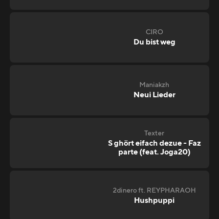
CIRO
Du bist weg
Maniakzh
Neui Lieder
Texter
S ghört eifach dezue - Faz
parte (feat. Joga20)
2dinero ft. REYPHARAOH
Hushpuppi