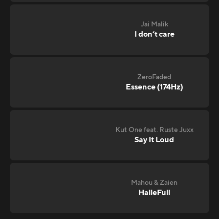
Jai Malik
I don‘t care
ZeroFaded
Essence (174Hz)
Kut One feat. Ruste Juxx
Say It Loud
Mahou & Zaien
HalleFull