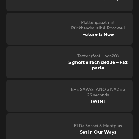
Plattenpapzt mit
Rückhandmusik & Roccwell
Future Is Now
Texter (feat. Joga20)
S ghört eifach dezue – Faz
parte
EFE SAVASTANO x NAZE x
29 seconds
TWINT
El Da Sensei & Mentplus
Set In Our Ways