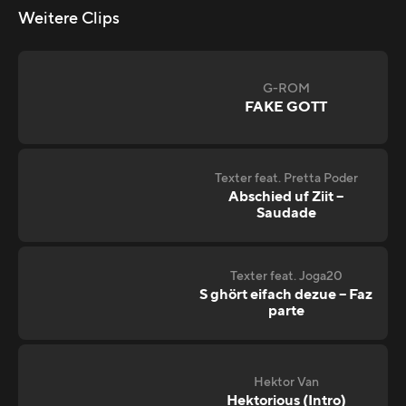
Weitere Clips
G-ROM
FAKE GOTT
Texter feat. Pretta Poder
Abschied uf Ziit –
Saudade
Texter feat. Joga20
S ghört eifach dezue – Faz
parte
Hektor Van
Hektorious (Intro)