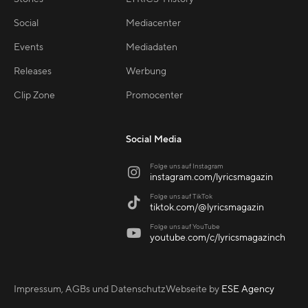
Social
Mediacenter
Events
Mediadaten
Releases
Werbung
Clip Zone
Promocenter
Social Media
Folge uns auf Instagram

instagram.com/lyricsmagazin
Folge uns auf TikTok

tiktok.com/@lyricsmagazin
Folge uns auf YouTube

youtube.com/c/lyricsmagazinch
Impressum, AGBs und Datenschutz
Webseite by
ESE Agency