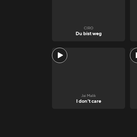
CIRO
Du bist weg
Jai Malik
I don‘t care