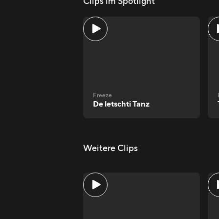
Clips im Spotlight
Freeze
De letschti Tanz
Weitere Clips