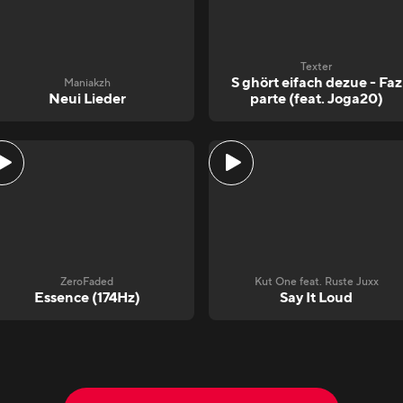
Texter
S ghört eifach dezue - Faz
Maniakzh
Neui Lieder
parte (feat. Joga20)
ZeroFaded
Kut One feat. Ruste Juxx
Essence (174Hz)
Say It Loud