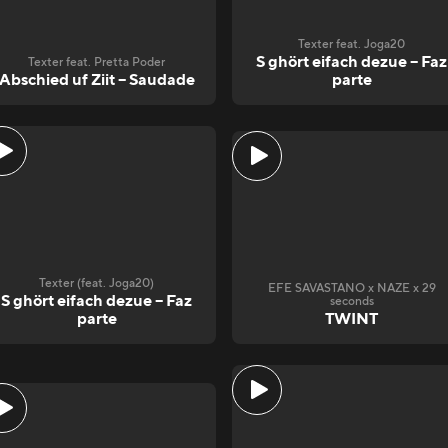
Texter feat. Joga20
S ghört eifach dezue – Faz
Texter feat. Pretta Poder
Abschied uf Ziit – Saudade
parte
Texter (feat. Joga20)
EFE SAVASTANO x NAZE x 29
S ghört eifach dezue – Faz
seconds
parte
TWINT