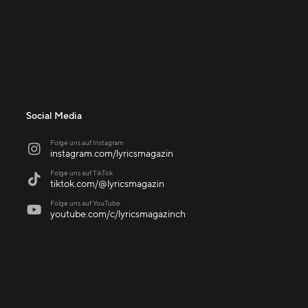
Social Media
Folge uns auf Instagram

instagram.com/lyricsmagazin
Folge uns auf TikTok

tiktok.com/@lyricsmagazin
Folge uns auf YouTube

youtube.com/c/lyricsmagazinch