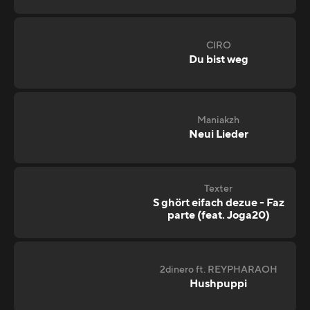
CIRO
Du bist weg
Maniakzh
Neui Lieder
Texter
S ghört eifach dezue - Faz
parte (feat. Joga20)
2dinero ft. REYPHARAOH
Hushpuppi