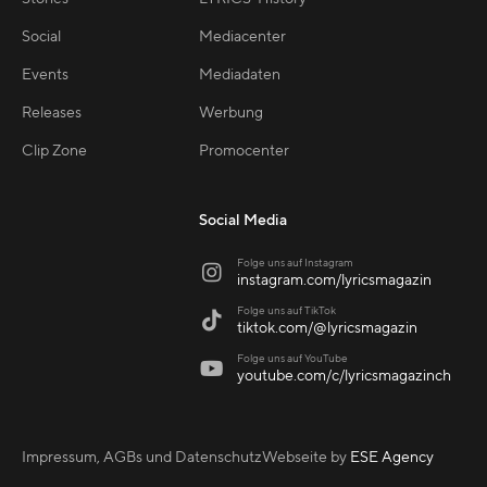
Social
Mediacenter
Events
Mediadaten
Releases
Werbung
Clip Zone
Promocenter
Social Media
Folge uns auf Instagram

instagram.com/lyricsmagazin
Folge uns auf TikTok

tiktok.com/@lyricsmagazin
Folge uns auf YouTube

youtube.com/c/lyricsmagazinch
Impressum, AGBs und Datenschutz
Webseite by
ESE Agency