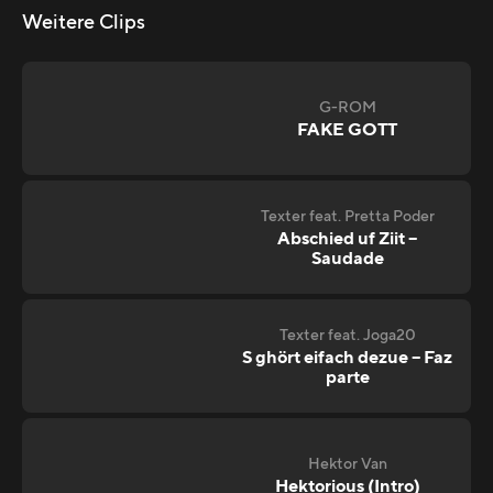
Weitere Clips
G-ROM
FAKE GOTT
Texter feat. Pretta Poder
Abschied uf Ziit –
Saudade
Texter feat. Joga20
S ghört eifach dezue – Faz
parte
Hektor Van
Hektorious (Intro)