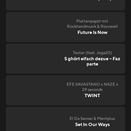
Plattenpapzt mit
Rückhandmusik & Roccwell
Future Is Now
Texter (feat. Joga20)
S ghört eifach dezue – Faz
parte
EFE SAVASTANO x NAZE x
29 seconds
TWINT
El Da Sensei & Mentplus
Set In Our Ways