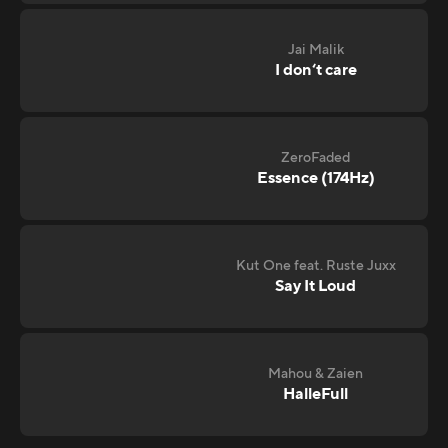
Jai Malik
I don‘t care
ZeroFaded
Essence (174Hz)
Kut One feat. Ruste Juxx
Say It Loud
Mahou & Zaien
HalleFull