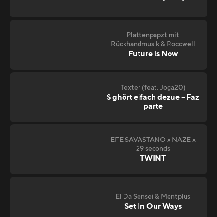
Plattenpapzt mit
Rückhandmusik & Roccwell
Future Is Now
Texter (feat. Joga20)
S ghört eifach dezue – Faz
parte
EFE SAVASTANO x NAZE x
29 seconds
TWINT
El Da Sensei & Mentplus
Set In Our Ways