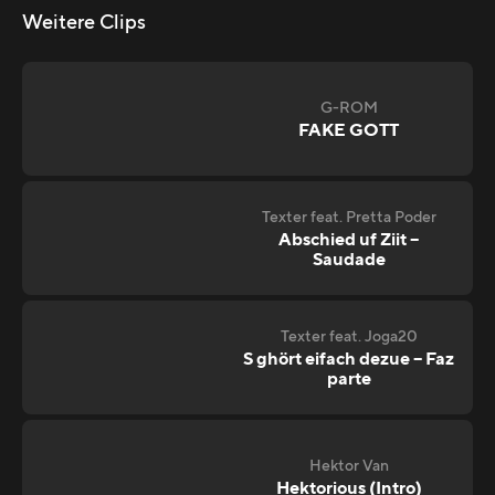
Weitere Clips
G-ROM
FAKE GOTT
Texter feat. Pretta Poder
Abschied uf Ziit –
Saudade
Texter feat. Joga20
S ghört eifach dezue – Faz
parte
Hektor Van
Hektorious (Intro)