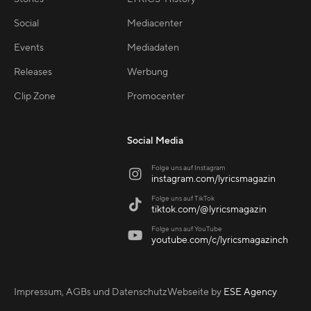
Social
Mediacenter
Events
Mediadaten
Releases
Werbung
Clip Zone
Promocenter
Social Media
Folge uns auf Instagram

instagram.com/lyricsmagazin
Folge uns auf TikTok

tiktok.com/@lyricsmagazin
Folge uns auf YouTube

youtube.com/c/lyricsmagazinch
Impressum, AGBs und Datenschutz
Webseite by
ESE Agency