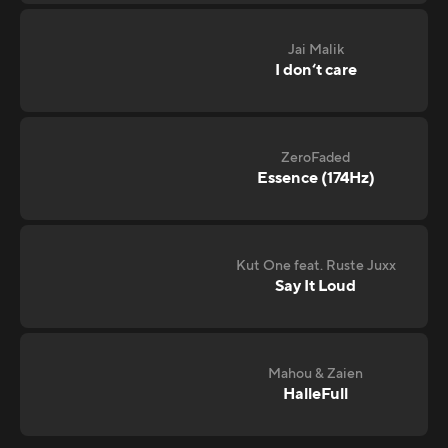
Jai Malik
I don‘t care
ZeroFaded
Essence (174Hz)
Kut One feat. Ruste Juxx
Say It Loud
Mahou & Zaien
HalleFull