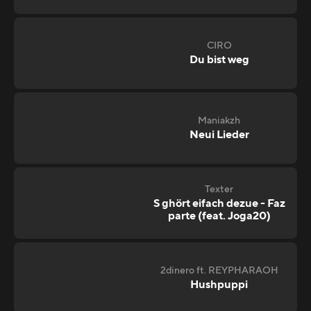
CIRO
Du bist weg
Maniakzh
Neui Lieder
Texter
S ghört eifach dezue - Faz
parte (feat. Joga20)
2dinero ft. REYPHARAOH
Hushpuppi