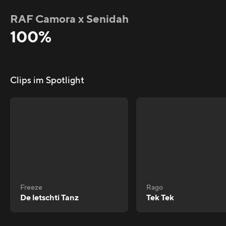
RAF Camora x Senidah
100%
Clips im Spotlight
Freeze
Rago
De letschti Tanz
Tek Tek